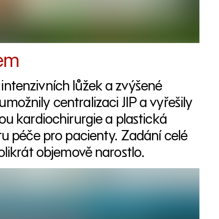
bem
intenzivních lůžek a zvýšené
možnily centralizaci JIP a vyřešily
ou kardiochirurgie a plastická
itu péče pro pacienty. Zadání celé
olikrát objemově narostlo.